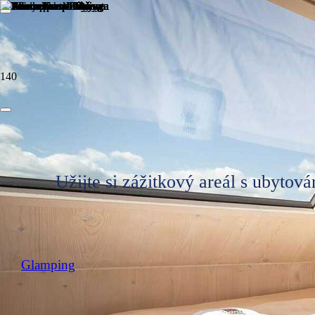
Užijte si zážitkový areál s ubytová
Glamping