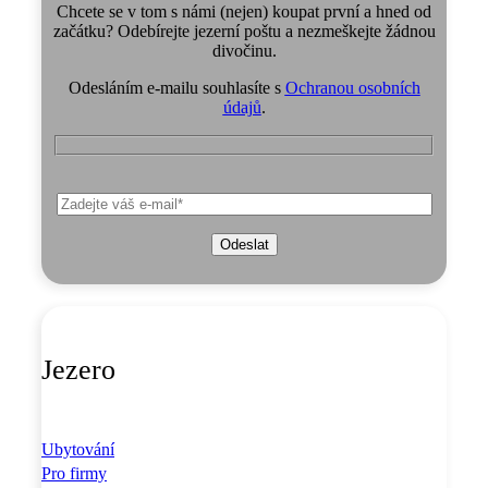
Chcete se v tom s námi (nejen) koupat první a hned od
začátku? Odebírejte jezerní poštu a nezmeškejte žádnou
divočinu.
Odesláním e-mailu souhlasíte s
Ochranou osobních
údajů
.
Jezero
Ubytování
Pro firmy