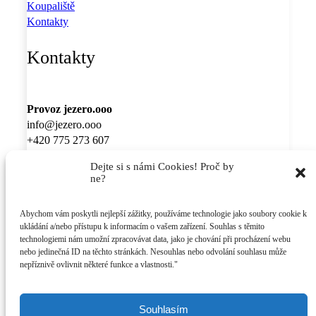
Koupaliště
Kontakty
Kontakty
Provoz jezero.ooo
info@jezero.ooo
+420 775 273 607
David
Dejte si s námi Cookies! Proč by
ne?
Pronájem areálu & eventy
lenka@jezero.ooo
+420
776 300 878
Abychom vám poskytli nejlepší zážitky, používáme technologie jako soubory cookie k
ukládání a/nebo přístupu k informacím o vašem zařízení. Souhlas s těmito
Lenka
technologiemi nám umožní zpracovávat data, jako je chování při procházení webu
nebo jedinečná ID na těchto stránkách. Nesouhlas nebo odvolání souhlasu může
Sleduj Jezero
nepříznivě ovlivnit některé funkce a vlastnosti."
Souhlasím