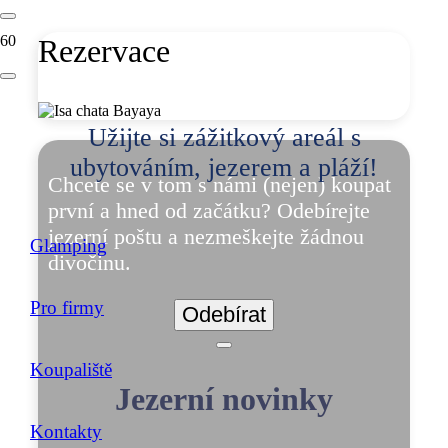
Rezervace
Užijte si zážitkový areál s
ubytováním, jezerem a pláží!
Chcete se v tom s námi (nejen) koupat
první a hned od začátku? Odebírejte
jezerní poštu a nezmeškejte žádnou
Glamping
divočinu.
Pro firmy
Odebírat
Koupaliště
Jezerní novinky
Kontakty