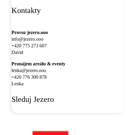
Kontakty
Provoz jezero.ooo
info@jezero.ooo
+420 775 273 607
David
Pronájem areálu & eventy
lenka@jezero.ooo
+420
776 300 878
Lenka
Sleduj Jezero