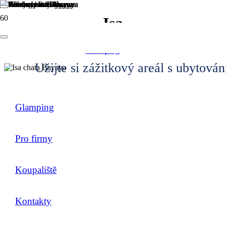
Isa
Glamping
—
Isa
Užijte si zážitkový areál s ubytován
Glamping
Pro firmy
Koupaliště
Kontakty