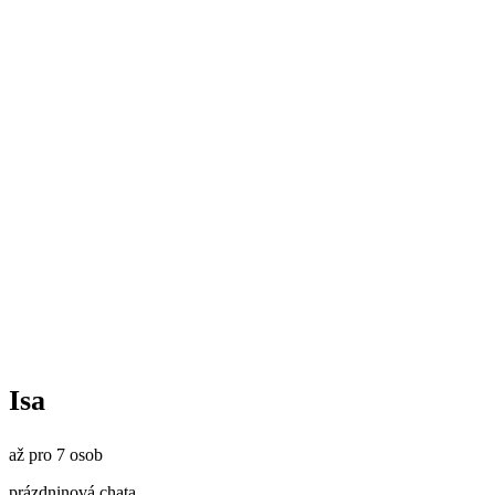
Isa
až pro 7 osob
prázdninová chata